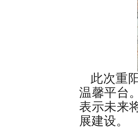
此次重
温馨平台
表示未来
展建设。