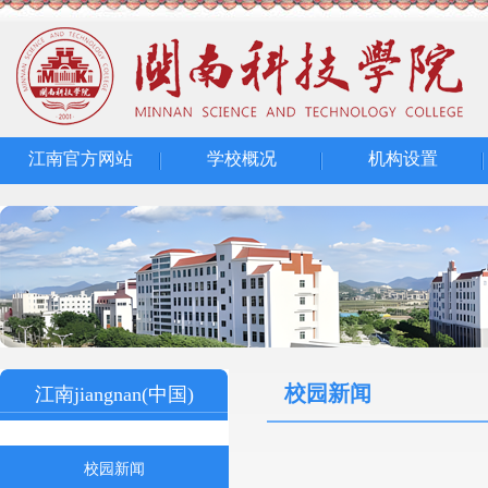
江南官方网站
学校概况
机构设置
校园新闻
江南jiangnan(中国)
校园新闻