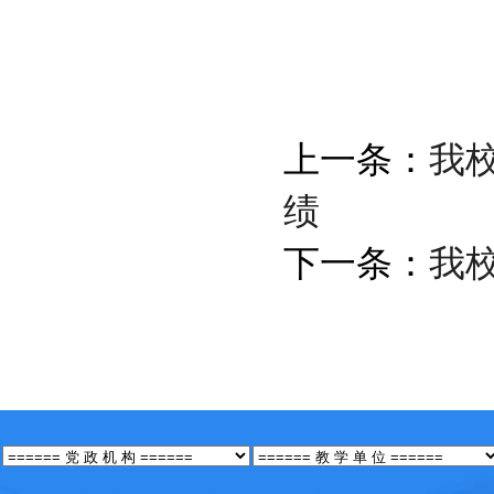
上一条：
我
绩
下一条：
我校