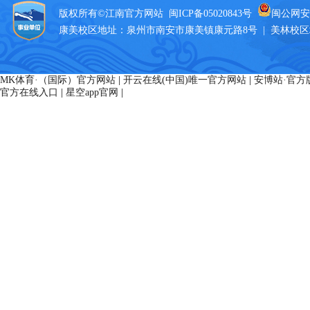
版权所有©江南官方网站
闽ICP备05020843号
闽公网安备3
康美校区地址：泉州市南安市康美镇康元路8号 | 美林校
MK体育·（国际）官方网站
|
开云在线(中国)唯一官方网站
|
安博站·官方
官方在线入口
|
星空app官网
|